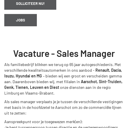
SOLLICITEER NU!
JOBS
Vacature - Sales Manager
Als familiebedrijf blikken we terug op 65 jaar autogeschiedenis. Met
verschillende kwaliteitsautomerken in ons aanbod -
Renault, Dacia,
Isuzu, Hyundai en MG
– bieden wij een groot en verscheiden gamma
aan. Daarenboven bieden wij, met filialen in
Aarschot, Sint-Truiden,
Genk, Tienen, Leuven en Diest
onze diensten aan in de regio
Limburg en Vlaams-Brabant.
Als sales manager verplaats je je tussen de verschillende vestigingen
met basis in de hoofdzetel te Aarschot om zo de commerciële lijnen
uit te zetten:
Aanspreekpunt voor je toegewezen merk(en):
Je bent tussenpersoon tussen directie en de vertegenwoordigers