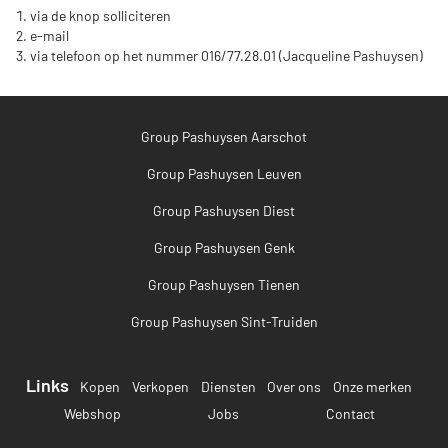
via de knop solliciteren
e-mail
via telefoon op het nummer 016/77.28.01 (Jacqueline Pashuysen)
Group Pashuysen Aarschot
Group Pashuysen Leuven
Group Pashuysen Diest
Group Pashuysen Genk
Group Pashuysen Tienen
Group Pashuysen Sint-Truiden
Links
Kopen
Verkopen
Diensten
Over ons
Onze merken
Webshop
Jobs
Contact