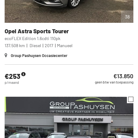
38
Opel
Astra Sports Tourer
ecoFLEX Edition 1.6cdti 110pk
137.508 km
Diesel
2017
Manueel
Group Pashuysen Occasiecenter
€253
€13.850
geen btw van toepassing
p/maand