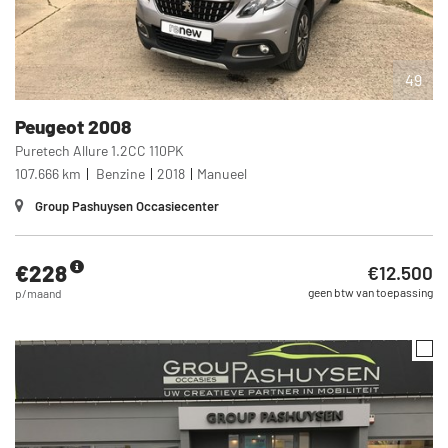
49
Peugeot
2008
Puretech Allure 1.2CC 110PK
107.666 km
Benzine
2018
Manueel
Group Pashuysen Occasiecenter
€228
€12.500
geen btw van toepassing
p/maand