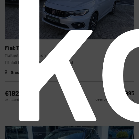
k
38
Fiat
Tipo
Multijet Mirror Edition 1.6cc 120pk
111.859 km
Diesel
2020
Manueel
Group Pashuysen Occasiecenter
€182
€9.995
geen btw van toepassing
p/maand