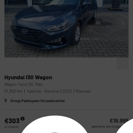
16
Hyundai
I30 Wagon
Wagon Twist 5D. Man.
51.302 km
Hybride - Benzine
2022
Manueel
Group Pashuysen Occasiecenter
€303
€16.995
geen btw van toepassing
p/maand