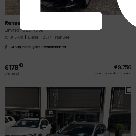
28
Renault
Clio Grandtour
Limited 1.5 DCI 75 pk
151.816 km
Diesel
2017
Manueel
Group Pashuysen Occasiecenter
€178
€9.750
geen btw van toepassing
p/maand