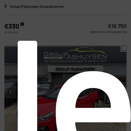
l
Group Pashuysen Occasiecenter
€330
€18.750
geen btw van toepassing
p/maand