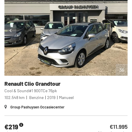
36
Renault
Clio Grandtour
Cool & Sound#1 900TCe 76pk
102.548 km
Benzine
2019
Manueel
Group Pashuysen Occasiecenter
€219
€11.995