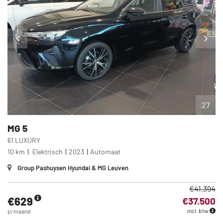
27
MG
5
61 LUXURY
10 km
Elektrisch
2023
Automaat
Group Pashuysen Hyundai & MG Leuven
€41.394
€629
€37.500
incl. btw
p/maand