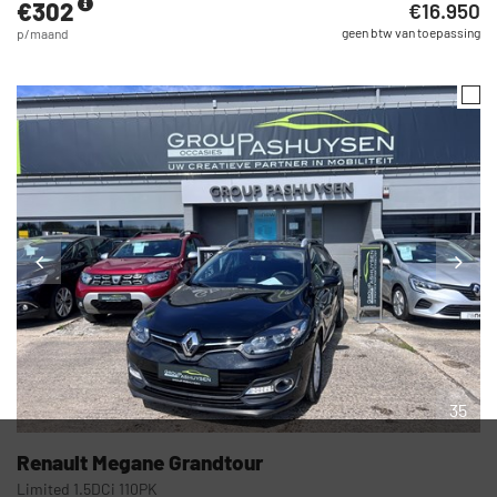
€302
€16.950
geen btw van toepassing
p/maand
35
Renault
Megane Grandtour
Limited 1.5DCi 110PK