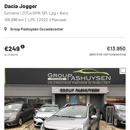
Dacia
Jogger
Extreme 1.0TCe 91PK 5Pl. Lpg + Benz
106.686 km
LPG
2022
Manueel
Group Pashuysen Occasiecenter
€249
€13.950
geen btw van toepassing
p/maand