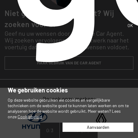
Niet gevonden wat u zoekt? Wij
zoeken voor u!
OK
Geef nu uw wensen door aan onze Car Agent.
Wij zoeken vervolgens in ons netwerk naar het
voertuig dat maximaal aan uw wensen voldoet.
MAAK GEBRUIK VAN DE CAR AGENT
We gebruiken cookies
Bezoek onze merken:
Op deze website gebruiken we cookies en vergelijkbare
technieken om de website goed te kunnen laten werken en om te
analyseren hoe de website wordt gebruikt. Meer weten? Lees
onze
Cookiebeleid
Aanvaarden
0
/
3
Vergelijk