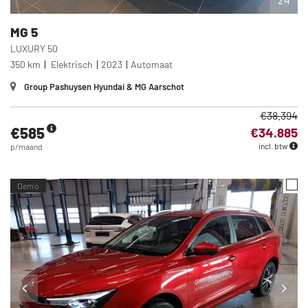
MG
5
LUXURY 50
350 km
Elektrisch
2023
Automaat
Group Pashuysen Hyundai & MG Aarschot
€38.394
€585
€34.885
incl. btw
p/maand
Demo