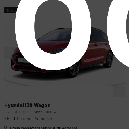
o
Nieuw
6
Hyundai
I30 Wagon
1.5 T-GDi 7DCT - Sky N-line 140
5 km
Benzine
Automaat
Group Pashuysen Hyundai & MG Aarschot