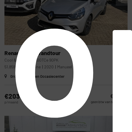
o
36
Renault
Clio Grandtour
Cool & Sound#2 900TCe 90PK
51.859 km
Benzine
2020
Manueel
Group Pashuysen Occasiecenter
€203
€11.150
geen btw van toepassing
p/maand