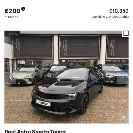
€200
€10.950
geen btw van toepassing
p/maand
Demo
46
Opel
Astra Sports Tourer