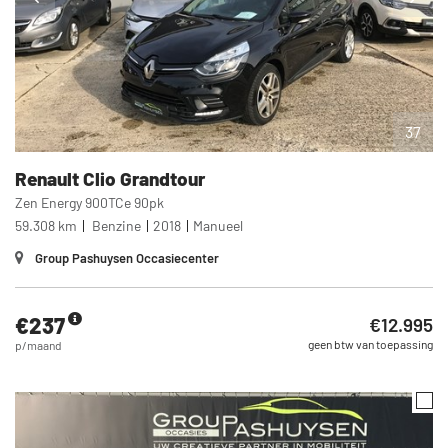
37
Renault
Clio Grandtour
Zen Energy 900TCe 90pk
59.308 km
Benzine
2018
Manueel
Group Pashuysen Occasiecenter
€237
€12.995
geen btw van toepassing
p/maand