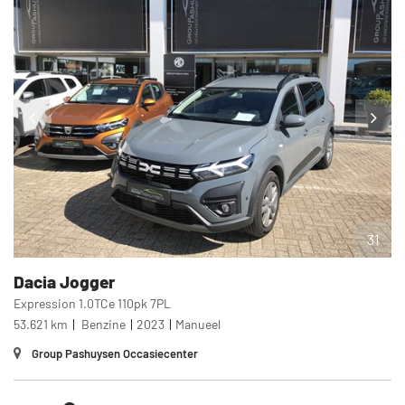
31
Dacia
Jogger
Expression 1.0TCe 110pk 7PL
53.621 km
Benzine
2023
Manueel
Group Pashuysen Occasiecenter