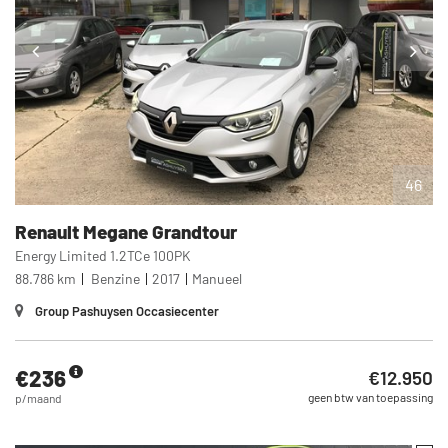
46
Renault
Megane Grandtour
Energy Limited 1.2TCe 100PK
88.786 km
Benzine
2017
Manueel
Group Pashuysen Occasiecenter
€236
€12.950
geen btw van toepassing
p/maand