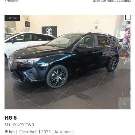
geen btw van toepassing
p/maand
Demo
7
MG
5
61 LUXURY FWD
15 km
Elektrisch
2024
Automaat