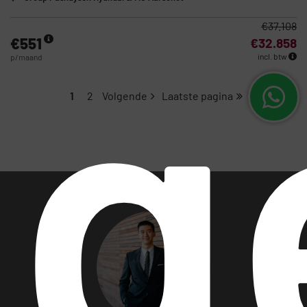
g
€37.108
€551
€32.858
incl. btw
p/maand
1
2
Volgende
Laatste pagina