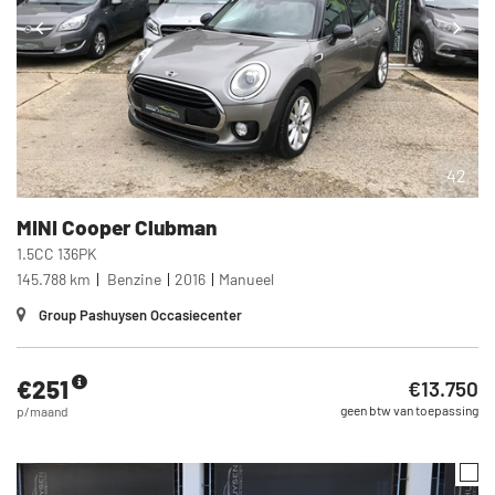
42
MINI
Cooper Clubman
1.5CC 136PK
145.788 km
Benzine
2016
Manueel
Group Pashuysen Occasiecenter
€251
€13.750
geen btw van toepassing
p/maand