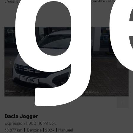
g
geen btw van toepassing
p/maand
18
Dacia
Jogger
Expression 1.0CC 110 PK 5pl.
38.877 km
Benzine
2024
Manueel