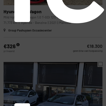
23
Hyundai
I30 Wagon
Mild Hybride PD Wagon 1.0 T-GDi 120 48V
71.773 km
Hybride - Benzine
2021
Manueel
Group Pashuysen Occasiecenter
€326
€18.300
geen btw van toepassing
p/maand