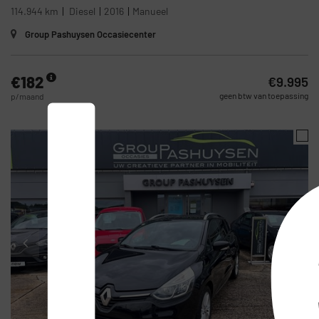
L
114.944 km
Diesel
2016
Manueel
Group Pashuysen Occasiecenter
€182
€9.995
geen btw van toepassing
p/maand