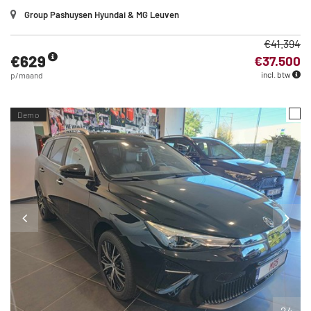
Group Pashuysen Hyundai & MG Leuven
€41.394
€629
€37.500
incl. btw
p/maand
Demo
24