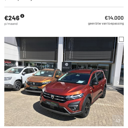
€246
€14.000
geen btw van toepassing
p/maand
42