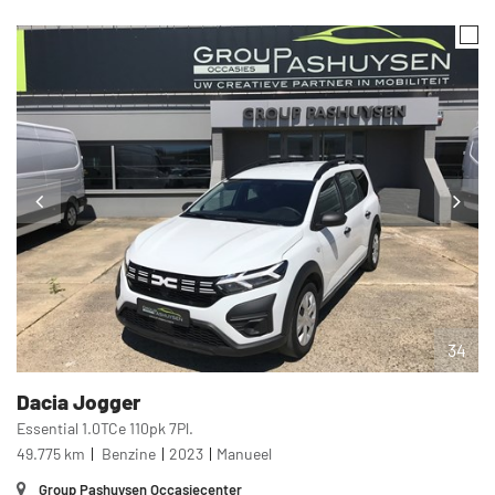
34
Dacia
Jogger
Essential 1.0TCe 110pk 7Pl.
49.775 km
Benzine
2023
Manueel
Group Pashuysen Occasiecenter