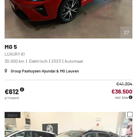
27
MG
5
LUXURY 61
30.000 km
Elektrisch
2023
Automaat
Group Pashuysen Hyundai & MG Leuven
€41.394
€612
€36.500
incl. btw
p/maand
Demo