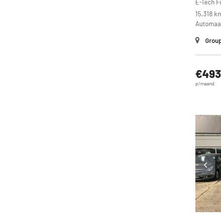
E-Tech F
15.318 k
Automaa
Group
€493
p/maand