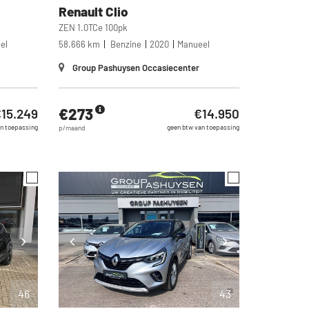
Renault
Clio
ZEN 1.0TCe 100pk
el
58.666 km
Benzine
2020
Manueel
Group Pashuysen Occasiecenter
€273
15.249
€14.950
n toepassing
geen btw van toepassing
p/maand
46
43