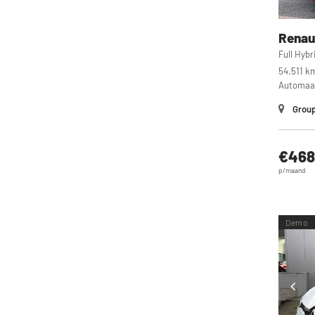
Renau
Full Hyb
54.511 k
Automaa
Group
€468
p/maand
Demo