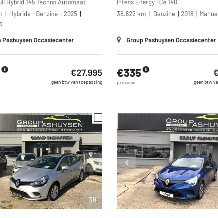
ull Hybrid 145 Techno Automaat
Intens Energy TCe 140
m
Hybride - Benzine
2025
38.622 km
Benzine
2018
Manue
t
 Pashuysen Occasiecenter
Group Pashuysen Occasiecenter
€335
€27.995
€
geen btw van toepassing
geen btw va
p/maand
36