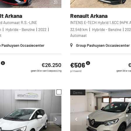
31
lt
Arkana
Renault
Arkana
rid Automaat R.S.-LINE
INTENS E-TECH Hybrid 1.6CC 94PK 
m
Hybride - Benzine
2022
32.549 km
Hybride - Benzine
202
t
Automaat
 Pashuysen Occasiecenter
Group Pashuysen Occasiecenter
€506
€26.250
€
geen btw van toepassing
geen btw va
p/maand
Demo