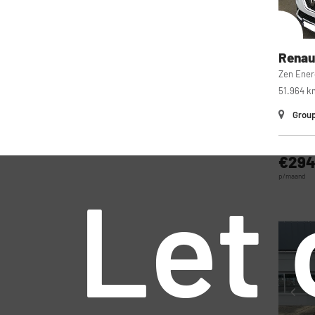
Renau
Zen Ener
51.964 k
Group
€29
p/maand
Let 