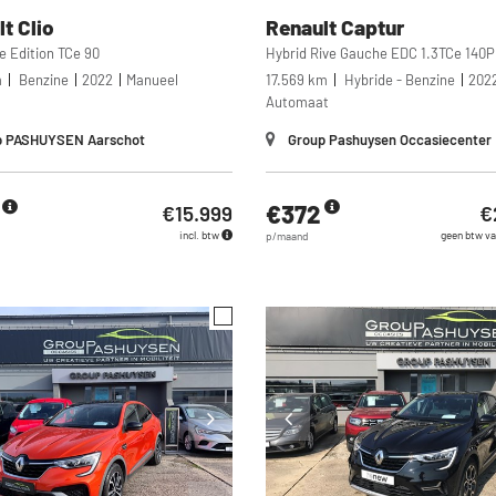
lt
Clio
Renault
Captur
e Edition TCe 90
m
Benzine
2022
Manueel
17.569 km
Hybride - Benzine
202
Automaat
 PASHUYSEN Aarschot
Group Pashuysen Occasiecenter
€372
€15.999
€
incl. btw
geen btw va
p/maand