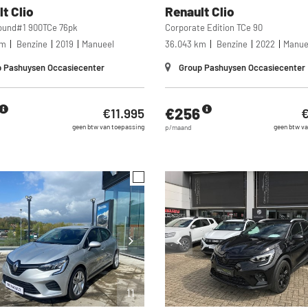
lt
Clio
Renault
Clio
ound#1 900TCe 76pk
Corporate Edition TCe 90
km
Benzine
2019
Manueel
36.043 km
Benzine
2022
Manue
 Pashuysen Occasiecenter
Group Pashuysen Occasiecenter
€256
€11.995
€
geen btw van toepassing
geen btw va
p/maand
11