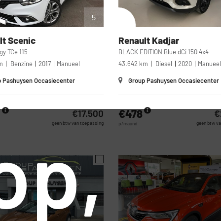
5
lt
Scenic
Renault
Kadjar
gy TCe 115
BLACK EDITION Blue dCi 150 4x4
m
Benzine
2017
Manueel
43.642 km
Diesel
2020
Manuee
 Pashuysen Occasiecenter
Group Pashuysen Occasiecenter
4
€478
€17.500
€
geen btw van toepassing
geen btw va
p/maand
op,