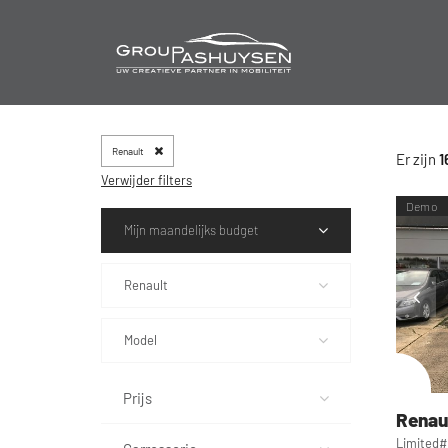
Renault
Er zijn
1
Verwijder filters
Demo
Mijn maandelijks budget
Renault
Model
Prijs
Renau
Limited#