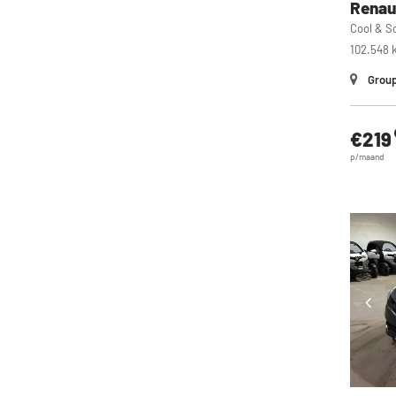
Renau
Cool & S
102.548 
Group
€219
p/maand