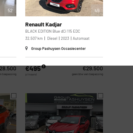
52
49
Renault
Kadjar
BLACK EDITION Blue dCi 115 EDC
l
32.507 km
Diesel
2023
Automaat
Group Pashuysen Occasiecenter
€495
28.500
€29.500
n toepassing
geen btw van toepassing
p/maand