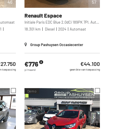
46
57
Renault
Espace
Automaat
Initiale Paris EDC Blue 2.0dCi 189PK 7Pl. Automaat
1
18.301 km
Diesel
2024
Automaat
Group Pashuysen Occasiecenter
€776
27.750
€44.100
n toepassing
geen btw van toepassing
p/maand
Demo