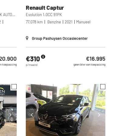
Renault
Captur
Hybrid Rive Gauche EDC 1.3TCe 140PK AUTOMAAT
Evolution 1.0CC 91PK
2
77.078 km
Benzine
2021
Manueel
Group Pashuysen Occasiecenter
€310
20.900
€16.995
n toepassing
geen btw van toepassing
p/maand