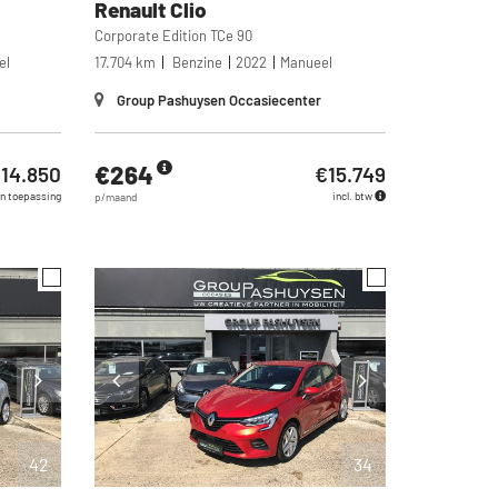
Renault
Clio
Corporate Edition TCe 90
el
17.704 km
Benzine
2022
Manueel
Group Pashuysen Occasiecenter
€264
14.850
€15.749
n toepassing
incl. btw
p/maand
42
34