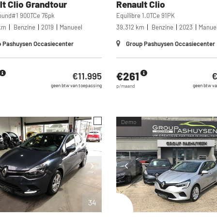
lt
Clio Grandtour
Renault
Clio
ound#1 900TCe 76pk
Equilibre 1.0TCe 91PK
km
Benzine
2019
Manueel
39.312 km
Benzine
2023
Manue
 Pashuysen Occasiecenter
Group Pashuysen Occasiecenter
€261
€11.995
€
geen btw van toepassing
geen btw va
p/maand
Demo
34