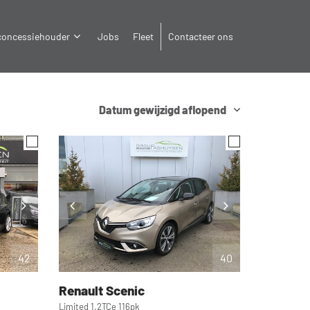
 concessiehouder
Jobs
Fleet
Contacteer ons
Datum gewijzigd aflopend
42
40
Renault
Scenic
Limited 1.2TCe 116pk