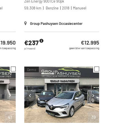
Zen Energy 900TCe 90pk
el
59.308 km
Benzine
2018
Manueel
Group Pashuysen Occasiecenter
€237
19.950
€12.995
n toepassing
geen btw van toepassing
p/maand
Demo
41
39