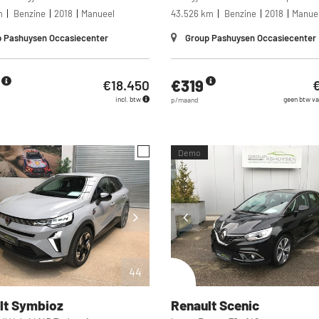
m
Benzine
2018
Manueel
43.526 km
Benzine
2018
Manue
 Pashuysen Occasiecenter
Group Pashuysen Occasiecenter
€319
€18.450
€
incl. btw
geen btw va
p/maand
Demo
44
lt
Symbioz
Renault
Scenic