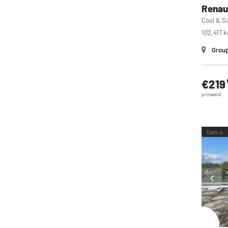
Renau
Cool & S
102.417 
Group
€219
p/maand
Demo