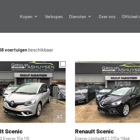
Kopen
Verkopen
Diensten
Over ons
Officieel
68 voertuigen
beschikbaar
47
lt
Scenic
Renault
Scenic
2 Energy TCe 115
Energy Limited#2 1.3TCe 116pk