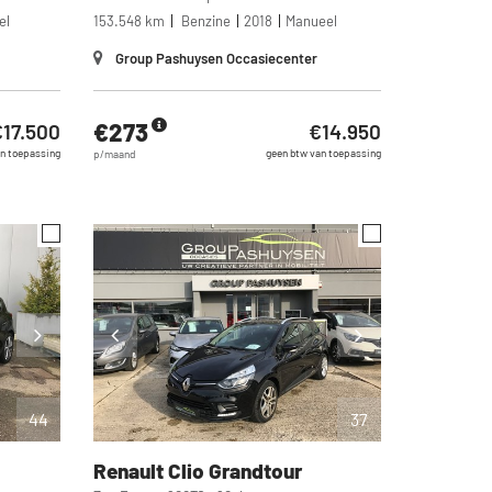
el
153.548 km
Benzine
2018
Manueel
Group Pashuysen Occasiecenter
€273
17.500
€14.950
n toepassing
geen btw van toepassing
p/maand
44
37
Renault
Clio Grandtour