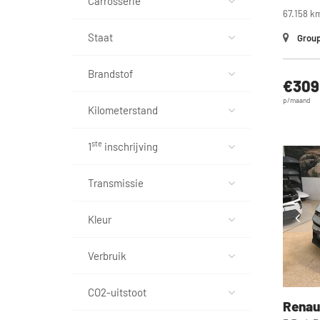
Carrosserie
67.158 k
Staat
Group
Brandstof
€309
p/maand
Kilometerstand
ste
1
inschrijving
Transmissie
Kleur
Verbruik
CO2-uitstoot
Renau