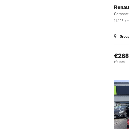
Renau
Corporat
11.196 k
Group
€268
p/maand