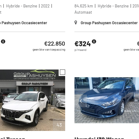
m
Hybride - Benzine
2022
84.625 km
Hybride - Benzine
201
t
Automaat
 Pashuysen Occasiecenter
Group Pashuysen Occasiecenter
€324
€22.850
geen btw van toepassing
geen btw va
p/maand
43