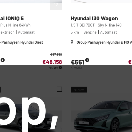
12
ai
IONIQ 5
Hyundai
I30 Wagon
 Plus N-line 84kWh
1.5 T-GDi 7DCT - Sky N-line 140
lektrisch
Automaat
5 km
Benzine
Automaat
 Pashuysen Hyundai Diest
Group Pashuysen Hyundai & MG 
€57.658
€551
€48.158
€
incl. btw
p/maand
op,
Nieuw