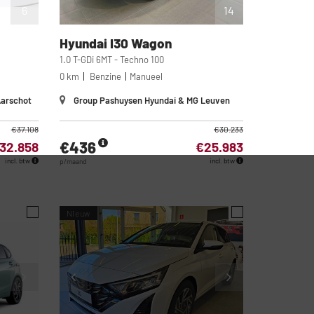
6
14
Hyundai
I30 Wagon
1.0 T-GDi 6MT - Techno 100
0 km
Benzine
Manueel
Aarschot
Group Pashuysen Hyundai & MG Leuven
€37.108
€30.233
€436
32.858
€25.983
incl. btw
incl. btw
p/maand
Nieuw