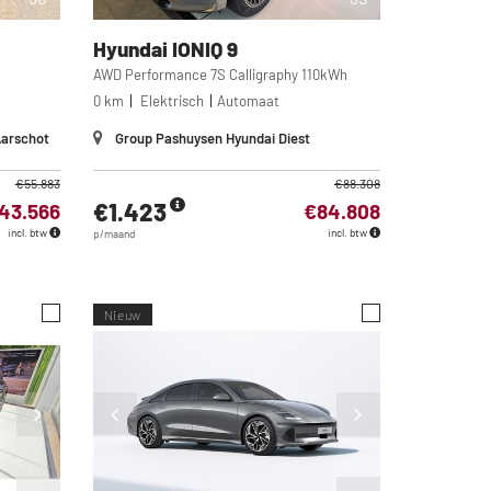
Hyundai
IONIQ 9
AWD Performance 7S Calligraphy 110kWh
0 km
Elektrisch
Automaat
Aarschot
Group Pashuysen Hyundai Diest
€55.883
€88.308
€1.423
43.566
€84.808
incl. btw
incl. btw
p/maand
Nieuw