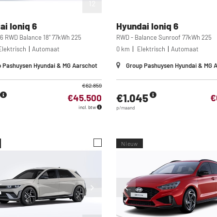
12
ai
Ioniq 6
Hyundai
Ioniq 6
 6 RWD Balance 18" 77kWh 225
RWD - Balance Sunroof 77kWh 225
lektrisch
Automaat
0 km
Elektrisch
Automaat
 Pashuysen Hyundai & MG Aarschot
Group Pashuysen Hyundai & MG 
€62.859
€1.045
€45.500
€
incl. btw
p/maand
Nieuw