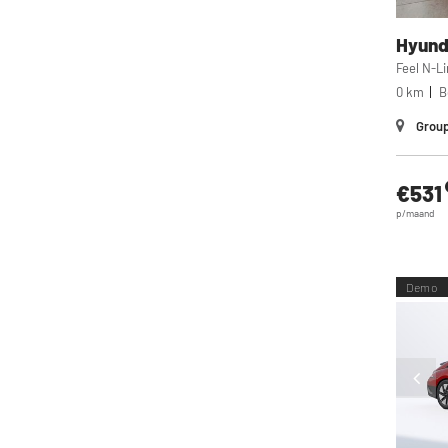
Hyund
Feel N-L
0 km
B
Group
€531
p/maand
Demo