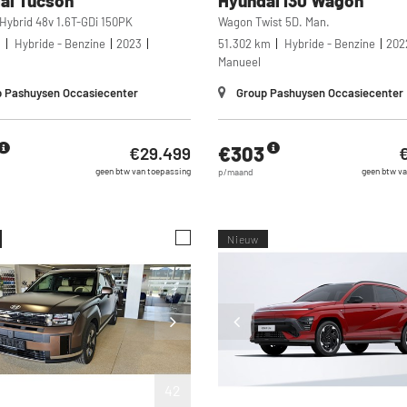
ai
Tucson
Hyundai
I30 Wagon
 Hybrid 48v 1.6T-GDi 150PK
Wagon Twist 5D. Man.
m
Hybride - Benzine
2023
51.302 km
Hybride - Benzine
202
Manueel
 Pashuysen Occasiecenter
Group Pashuysen Occasiecenter
€303
€29.499
€
geen btw van toepassing
geen btw va
p/maand
Nieuw
42