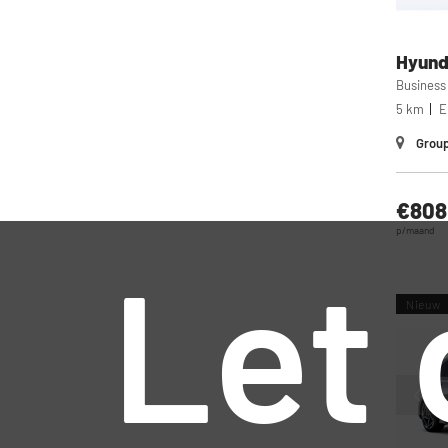
Hyund
Business
5 km
E
Group
€808
p/maand
Let 
Nieuw