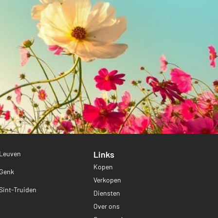
Links
 Leuven
Kopen
 Genk
Verkopen
Sint-Truiden
Diensten
Over ons