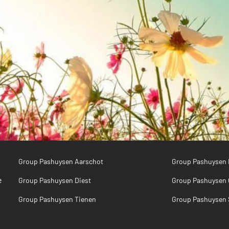
Group Pashuysen Aarschot
Group Pashuysen
e
Group Pashuysen Diest
Group Pashuysen
Group Pashuysen Tienen
Group Pashuysen 