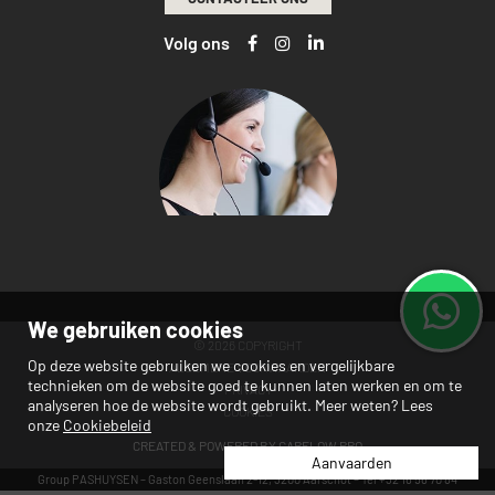
Volg ons
We gebruiken cookies
© 2026 COPYRIGHT
Op deze website gebruiken we cookies en vergelijkbare
ALGEMENE VOORWAARDEN
technieken om de website goed te kunnen laten werken en om te
PRIVACY
analyseren hoe de website wordt gebruikt. Meer weten? Lees
COOKIES
onze
Cookiebeleid
CREATED & POWERED BY
CARFLOW.PRO
Aanvaarden
Group PASHUYSEN – Gaston Geenslaan 2-12, 3200 Aarschot – Tel +32 16 56 70 84