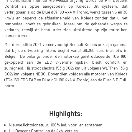
In combinatie met de vierwielaandrijving wordt de Hill Descent
Control als optie aangeboden op Koleos. Dit systeem, dat
verkrijgbaar is op de Blue dCi 190 4x4 X-Tronic, werkt tussen 5 en 30
km/u en beperkt de afdaalsnelheid van Koleos zonder dat u het
rempedaal hoeft te gebruiken. Ideaal om de gebaande wegen te
verlaten, terwijl de bestuurder zich uitsluitend op zijn route kan
concentreren.
Met deze editie 2021 vereenvoudigt Renault Koleos ook zijn gamma,
dat bij de uitvoering Intens begint vanaf 39.350 euro incl. btw in
België. De onlangs onder de motorkap geïntroduceerde TCe 160,
gekoppeld aan de EDC 7-versnellingsbak, biedt comfort en
zuinigheid. Hij stoot slechts 153 g CO2/km uit volgens WLTP en 135 g
CO2/km volgens NEDC. Bovendien voldoen alle motoren van Koleos
(TCe 160 EDC FAP en Blue dCi 190 4x4 X-Tronic) aan de Euro 6 D Full-
norm.
Highlights
:
Nieuwe lichtsignatuur, 100% led, voor- en achteraan.
Hill Descent Control op de 4x4-versies.