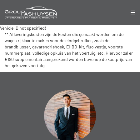
Vehicle ID not specified!
** Afleveringskosten zijn de kosten die gemaakt worden om de
wagen rijklaar te maken voor de eindgebruiker, zoals de
brandblusser, gevarendriehoek, EHBO-kit, fluo vestje, voorste
nummerplaat, volledige opkuis van het voertuig, etc. Hiervoor zal er
€190 supplementair aangerekend worden bovenop de kostprijs van
het gekozen voertuig.